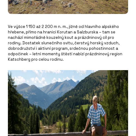
Ve výšce 1 150 až 2 200 m n. m., jižně od hlavního alpského
hřebene, přímo na hranici Korutan a Salzburska – tam se
nachází mimořádně kouzelný kout a prázdninový cíl pro
rodiny. Dostatek slunečního svitu, čerstvý horský vzduch,
dobrodružství i aktivní program, srdečnou pohostinnost a
odpočinek – letní momenty štěstí nabízí prázdninový region
Katschberg pro celou rodinu.