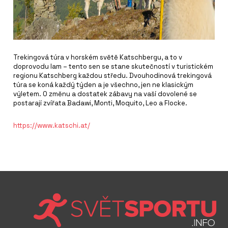
Trekingová túra v horském světě Katschbergu, a to v
doprovodu lam – tento sen se stane skutečností v turistickém
regionu Katschberg každou středu. Dvouhodinová trekingová
túra se koná každý týden a je všechno, jen ne klasickým
výletem. O změnu a dostatek zábavy na vaší dovolené se
postarají zvířata Badawi, Monti, Moquito, Leo a Flocke.
https://www.katschi.at/