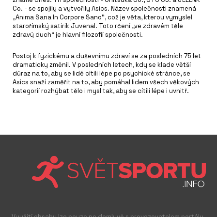
Co. - se spojily a vytvořily Asics. Název společnosti znamená
„Anima Sana In Corpore Sano“, což je věta, kterou vymyslel
starořímský satirik Juvenal. Toto rčení „ve zdravém těle
zdravý duch“ je hlavní filozofií společnosti.
Postoj k fyzickému a duševnímu zdraví se za posledních 75 let
dramaticky změnil. V posledních letech, kdy se klade větší
důraz na to, aby se lidé cítili lépe po psychické stránce, se
Asics snaží zaměřit na to, aby pomáhal lidem všech věkových
kategorií rozhýbat tělo i mysl tak, aby se cítili lépe i uvnitř.
Využití obsahu lze pouze po domluvě s provozovatelem portálu.