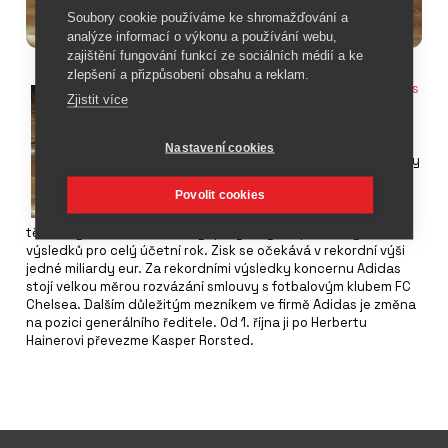
Soubory cookie používáme ke shromažďování a
analýze informací o výkonu a používání webu,
zajištění fungování funkcí ze sociálních médií a ke
zlepšení a přizpůsobení obsahu a reklam.
Tržby koncernu
Adidas
Zjistit více
za první pololetí
probíhajícího účetního
roku vzrostly o 13
Nastavení cookies
procent na 4,4 miliardy
eur. Provozní zisk se
Povolit cookies
zvýšil o 77 procent na
414 milionů eur. Díky
těmto výsledkům se změnily i prognózy hospodářských
výsledků pro celý účetní rok. Zisk se očekává v rekordní výši
jedné miliardy eur. Za rekordními výsledky koncernu Adidas
stojí velkou měrou rozvázání smlouvy s fotbalovým klubem FC
Chelsea. Dalším důležitým mezníkem ve firmě Adidas je změna
na pozici generálního ředitele. Od 1. října ji po Herbertu
Hainerovi převezme Kasper Rorsted.