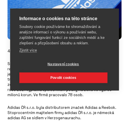
Informace o cookies na této stránce
Soubory cookie používáme ke shromažďování a
analýze informací o výkonu a používání webu,
zajištění fungování funkcí ze sociálních médií a ke
zlepšení a přizpůsobení obsahu a reklam.
Zjistit více
4. dubna 2023
Společnost
Adidas
ČR s.r.o. prodala v roce 2021 v České
Nastavení cookies
republice o 8 % více zboží než v předchozím roce. Celkem se
jednalo o prodeje za 2,052 miliardy korun, v roce 2020 činily
Povolit cookies
tržby 1,896 miliardy korun. Hospodářský výsledek před
zdaněním byl v roce 2021 celkem 26,7 milionů korun. Firma v
roce 2021 vyplatila společníkům podíly na zisku ve výši 55
milionů korun. Ve firmě pracovalo 78 osob.
Adidas ČR s.r.o. byla distributorem značek Adidas a Reebok.
Stoprocentním majitelem firmy adidas ČR s.r.o. je německá
adidas AG se sídlem v Herzogenaurachu.