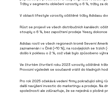
Tržby v segmentu oblečení vzrostly o 6 %, tržby za d
V oblasti lifestyle vzrostly očištěné tržby Adidasu 
Růst se projevil ve všech distribučních kanálech: oč
stouply o 6 %, bez započtení prodeje Yeezy dokonce 
Adidas rostl ve všech regionech kromě Severní Ameriky
zaznamenán i v Číně (+10 %), na rozvíjejících se trzích
došlo k poklesu o 2 %, což však bylo způsobeno výhr
Ve čtvrtém čtvrtletí roku 2023 vzrostly očištěné tržby
Provozní výsledek se současně vrátil do kladných hodn
Pro rok 2025 očekává vedení firmy pokračující silný rů
další navýšení investic do marketingu a prodeje. Na d
společnosti ale zdůrazňuje, že se nejedná o plošné p