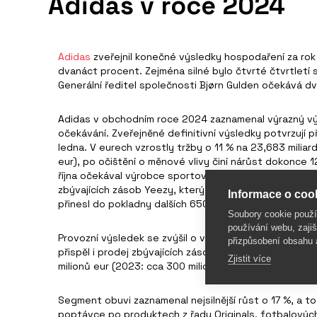
Adidas v roce 2024
Adidas
zveřejnil konečné výsledky hospodaření za rok
dvanáct procent. Zejména silné bylo čtvrté čtvrtletí
Generální ředitel společnosti Bjørn Gulden očekává dv
Adidas v obchodním roce 2024 zaznamenal výrazný vý
očekávání. Zveřejněné definitivní výsledky potvrzují 
ledna. V eurech vzrostly tržby o 11 % na 23,683 miliard
eur), po očištění o měnové vlivy činí nárůst dokonce 
října očekával výrobce sportovního vybavení nárůst z
zbývajících zásob Yeezy, který byl úspěšně dokončen 
Informace o cook
přinesl do pokladny dalších 650 milionů eur (2023: cca
Soubory cookie použ
používání webu, zajiš
Provozní výsledek se zvýšil o více než jednu miliardu n
přizpůsobení obsahu 
přispěl i prodej zbývajících zásob Yeezy během roku 2
Zjistit více
milionů eur (2023: cca 300 milionů eur).
Segment obuvi zaznamenal nejsilnější růst o 17 %, a t
poptávce po produktech z řady Originals, fotbalových