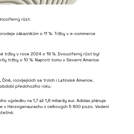
nociferný růst.
 prodeje zákazníkům o 11 %. Tržby v e-commerce
né tržby v roce 2024 o 19 %. Dvouciferný růst byl
rostly tržby o 10 %. Naproti tomu v Severní Americe
ně, rozvíjejících se trzích i Latinské Americe.
 období předchozího roku.
o výsledku na 1,7 až 1,8 miliardy eur. Adidas plánuje
ále v Herzogenaurachu z celkových 5 800 pozic. Vedení
ytečné.