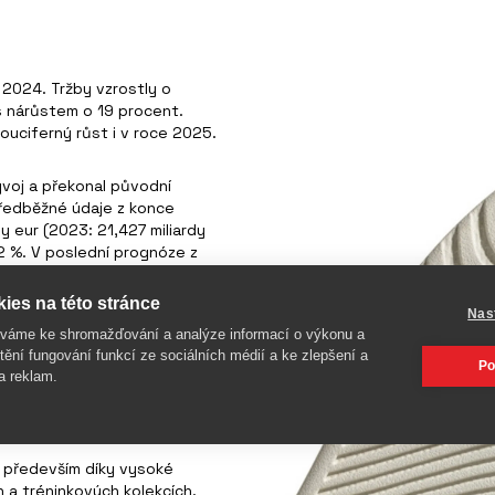
 2024. Tržby vzrostly o
 s nárůstem o 19 procent.
ouciferný růst i v roce 2025.
voj a překonal původní
předběžné údaje z konce
y eur (2023: 21,427 miliardy
12 %. V poslední prognóze z
hruba o 10 %. Prodej
ve čtvrtém čtvrtletí 2024,
ies na této stránce
Nas
 750 milionů eur).
íváme ke shromažďování a analýze informací o výkonu a
tění fungování funkcí ze sociálních médií a ke zlepšení a
Po
a 1,337 miliardy eur; k tomu
a reklam.
024 částkou přibližně 200
o především díky vysoké
 a tréninkových kolekcích.