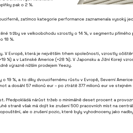
oplňky pak o 2 %.
dvouciferně, zatímco kategorie performance zaznamenala vysoký jed
ištěné tržby ve velkoobchodu vzrostly o 14 %, v segmentu přímého
o 18 %.
. V Evropě, která je největším trhem společnosti, vzrostly očiště
 (+19 %) a v Latinské Americe (+28 %). V Japonsku a Jižní Koreji vz
adně výrazně nižším prodejem Yeezy.
 o 19 %, a to díky dvoucifernému růstu v Evropě, Severní Americe, Čí
ot a dosáhl 57 milionů eur – po ztrátě 377 milionů eur ve stejném
st. Předpokládá nárůst tržeb o minimálně deset procent a provozníh
ruhé straně však má dojít ke zrušení 500 pracovních míst na centr
ropouštění, ale o zrušení pozic, které byly vyhodnoceny jako nadb