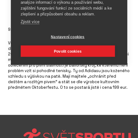
analýze informací o výkonu a používání webu,
zajištění fungování funkcí ze sociálních médií a ke
zlepšení a přizpůsobení obsahu a reklam.
Zjistit více
9. září 2017
Nastavení cookies
Výrobce sportovního zboží
Adidas
uvedl na trh u příležitosti
dalšího ročníku mnichovského Oktoberfestu (16. 9. - 3. 10.
Povolit cookies
2017) nový typ obuvi. Produkty speciálně vyrobené k této akci
mají tradici téměř tak dlouhou, jako je její historie. Typickým
oblečením pro pivní slavnosti je bavorský kroj, ke kterému není
problém vzít si pohodlné tenisky. Ty od Adidasu jsou koženého
vzhledu s výšivkou na patě. Mají majitele „ochránit před
deštěm a rozlitým pivem“ a stát se dle výrobce kultovním
předmětem Oktoberfestu. O to se postará jistě i cena 199 eur.