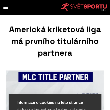
Americká kriketová liga
má prvního titulárního
partnera
Informace o cookies na této stránce
Soubory cookie používáme ke shromažďování a