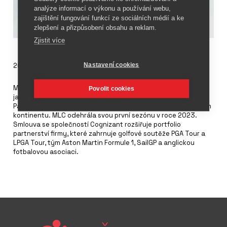
analýze informací o výkonu a používání webu,
zajištění fungování funkcí ze sociálních médií a ke
zlepšení a přizpůsobení obsahu a reklam.
Zjistit více
Nastavení cookies
20. června 2024
Major League Cricket (MLC) jmenovala společnost Cognizant
Povolit cookies
jako vůbec prvního titulárního partnera této americké ligy.
Partnerství pomůže podpořit růst kriketu na severoamerickém
kontinentu. MLC odehrála svou první sezónu v roce 2023.
Smlouva se společností Cognizant rozšiřuje portfolio
partnerství firmy, které zahrnuje golfové soutěže PGA Tour a
LPGA Tour, tým Aston Martin Formule 1, SailGP a anglickou
fotbalovou asociaci.