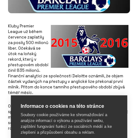
Kluby Premier
League už během
července zaplatily
za posily 500 milionů
liber. Očekává se
útok na loňský
rekord, který v
přestupovém období
činil 835 milionů.
Finanční analytici ze společnosti Deloitte oznámili, že objem
částek vydaných na přestupy v anglické lize překonal první
milník. Přitom do konce tamního přestupového období zbývá
téměř měsíc.
Informace o cookies na této stránce
Od příští sezony vstoupí v platnost nová smlouva s televizními
společnostmi, liga dostane od Sky Sports a BT Sport přes pět
Soubory cookie používáme ke shromažďování a
miliard liber za tři roky, tedy téměř 200 miliard korun. Podle
analýze informací o výkonu a používání webu,
současné smlouvy kluby dostávají přibližně 39 miliard korun
zajištění fungování funkcí ze sociálních médií a ke
ročně.
zlepšení a přizpůsobení obsahu a reklam.