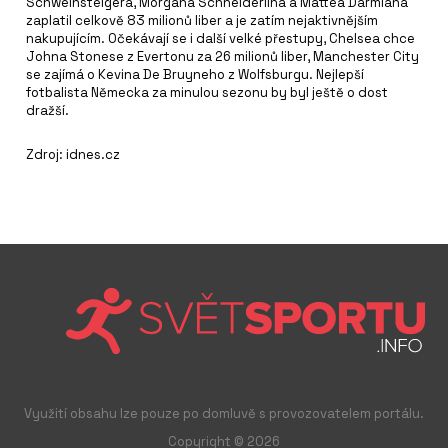
Schweinsteigera, Morgana Schneiderlina a Mattea Darmiana
zaplatil celkově 83 milionů liber a je zatím nejaktivnějším
nakupujícím. Očekávají se i další velké přestupy, Chelsea chce
Johna Stonese z Evertonu za 26 milionů liber, Manchester City
se zajímá o Kevina De Bruyneho z Wolfsburgu. Nejlepší
fotbalista Německa za minulou sezonu by byl ještě o dost
dražší.
Zdroj: idnes.cz
Využití obsahu lze pouze po domluvě s provozovatelem portálu.
Copyright © 2026