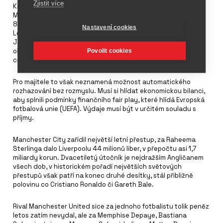
Zjistit více
Když se sečetly sumy, které Chelsea, Manchester City,
Manchester United a spol. zaplatily za loňské léto, vyšlo číslo
835 milionů liber, což je při současném kurzu 32 miliard korun.
Nastavení cookies
Letošní dosavadní půlmiliarda je v přepočtu 19 miliard korun.
Jde o velký rozdíl proti nedávné minulosti. Před deseti lety
objem peněz za přestupy v letním, ale i zimním období byl
Povolit cookies
celkem 265 milionů liber, pak se postupně zvyšoval.
Pro majitele to však neznamená možnost automatického
rozhazování bez rozmyslu. Musí si hlídat ekonomickou bilanci,
aby splnili podmínky finančního fair play, které hlídá Evropská
fotbalová unie (UEFA). Výdaje musí být v určitém souladu s
příjmy.
Manchester City zařídil největší letní přestup, za Raheema
Sterlinga dalo Liverpoolu 44 milionů liber, v přepočtu asi 1,7
miliardy korun. Dvacetiletý útočník je nejdražším Angličanem
všech dob, v historickém pořadí největších světových
přestupů však patří na konec druhé desítky, stál přibližně
polovinu co Cristiano Ronaldo či Gareth Bale.
Rival Manchester United sice za jednoho fotbalistu tolik peněz
letos zatím nevydal, ale za Memphise Depaye, Bastiana