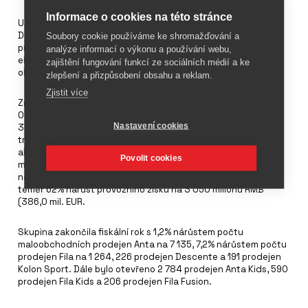
Informace o cookies na této stránce
U čínské skupiny
Anta
, která vlastní například značky
Descente a Fila, vzrostly celkové tržby za rok 2024 o 13,6
Soubory cookie používáme ke shromažďování a
procenta na 70 826 milionů RMB (4,24 miliardy EUR) a tržby z
analýze informací o výkonu a používání webu,
elektronického obchodování meziročně na 35,1 procenta
zajištění fungování funkcí ze sociálních médií a ke
obchodní činnosti.
zlepšení a přizpůsobení obsahu a reklam.
Zjistit více
Značka Anta zaznamenala 4,5% nárůst provozního zisku na 7
035 milionů RMB (890,2 milionů EUR) při 10,6% růstu tržeb na
Nastavení cookies
33 522 milionů RMB (4,24 miliardy EUR). U značky Fila se roční
tržby zvýšily o 6,1 % na 26 626 milionů RMB (3,37 milionů EUR),
ale provozní zisk poklesl o 2,6 % na 6 738 milionů RMB (852,7
Povolit cookies
milionů EUR). Všechny ostatní značky zaznamenaly 53,7%
nárůst ročních tržeb na 10 678 milionů RMB (1,35 mld. EUR) a
téměř 62% nárůst provozního zisku na 3 050 milionů RMB
(386,0 mil. EUR.
Skupina zakončila fiskální rok s 1,2% nárůstem počtu
maloobchodních prodejen Anta na 7 135, 7,2% nárůstem počtu
prodejen Fila na 1 264, 226 prodejen Descente a 191 prodejen
Kolon Sport. Dále bylo otevřeno 2 784 prodejen Anta Kids, 590
prodejen Fila Kids a 206 prodejen Fila Fusion.