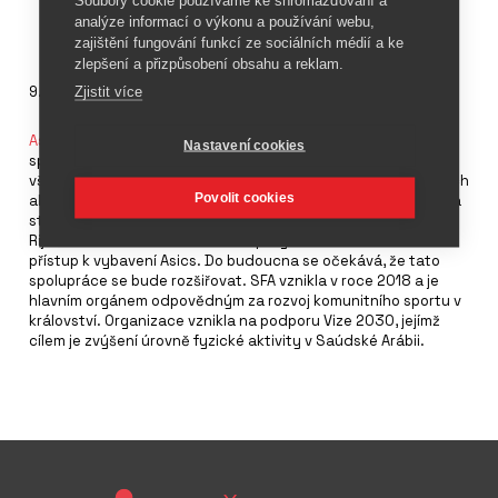
analýze informací o výkonu a používání webu,
zajištění fungování funkcí ze sociálních médií a ke
zlepšení a přizpůsobení obsahu a reklam.
9. května 2024
Zjistit více
Asics
Arabia, blízkovýchodní pobočka japonské značky
Nastavení cookies
sportovního oblečení Asics, a Saúdská federace sportu pro
všechny (SFA) spojily své síly na podporu sportu a pohybových
Povolit cookies
aktivit v království. Podle podmínek dohody bude Asics Arabia
strategickým partnerem dvou akcí SFA a hlavním sponzorem
Rijádského maratonu. Účastníci programů SFA budou mít
přístup k vybavení Asics. Do budoucna se očekává, že tato
spolupráce se bude rozšiřovat. SFA vznikla v roce 2018 a je
hlavním orgánem odpovědným za rozvoj komunitního sportu v
království. Organizace vznikla na podporu Vize 2030, jejímž
cílem je zvýšení úrovně fyzické aktivity v Saúdské Arábii.