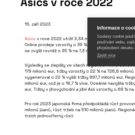
Asics v roce 2022
15. září 2023
Informace o cook
Soubory cookie použ
Asics
v roce 2022 utržil 3,34 miliardy eur, což znamená
používání webu, zajiš
Online prodeje vzrostly o 35 % na 595,5 milionů eur. 
přizpůsobení obsahu 
se zvýšil rovněž o 35 % na 7,3 milionů. Zisk za celý rok 
Zjistit více
Výsledky se zlepšily ve všech regionech mimo Severní A
179 milionů eur, tržby vzrostly o 22 % na 726,8 milionů
vygeneroval o 22 % vyšší tržby 897,7 milionů eur. Regio
milionů eur, což je o 18,7 % více. Oceánie navýšila trž
eur. Tržby v jihovýchodní a jižní Asii vzrostly o 69 % na
Pro rok 2023 japonská firma předpokládá růst provozn
milionů jüanů, růst tržeb na 510 milionů jüanů. Region
trzích jednociferný růst.