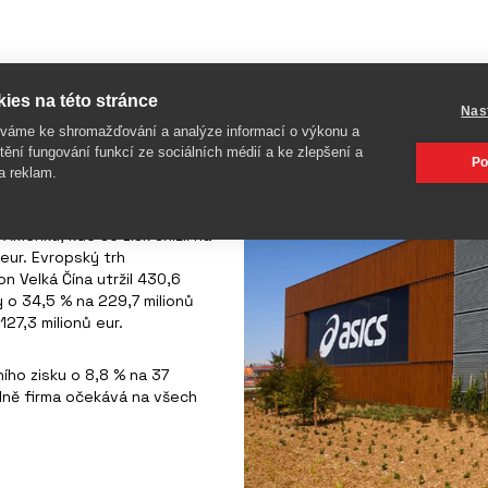
ies na této stránce
Nas
íváme ke shromažďování a analýze informací o výkonu a
 meziroční růst o 19,9 %.
tění fungování funkcí ze sociálních médií a ke zlepšení a
Počet členů klubu OneAsics
Po
a reklam.
2022 činil 137,2 milionů eur.
meriku, kde se zisk snížil na
 eur. Evropský trh
n Velká Čína utržil 430,6
by o 34,5 % na 229,7 milionů
 127,3 milionů eur.
ího zisku o 8,8 % na 37
álně firma očekává na všech