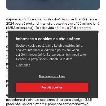
Japonský výrobce sportovního zboží
Asics
ve finančním roce
2024 poprvé překonal hranici provozního zisku 100 miliard jenů
(625,5 milionu eur). To odpovídá nárůstu o 72,6 procenta
oproti původnímu předpokladu. Tržby vzrostly o 18,9 procenta
na 678,5 miliardy jenů (4,24 miliardy eur).
Informace o cookies na této stránce
Soubory cookie používáme ke shromažďování a
Obzvláště úspěšná byla kategorie Sportstyle, jejíž čisté tržby
analýze informací o výkonu a používání webu,
vzrostly o 66,1 procenta na 98,4 miliardy jenů (615 milionů eur)
zajištění fungování funkcí ze sociálních médií a ke
- přičemž prodeje v Severní Americe a Číně se zdvojnásobily.
zlepšení a přizpůsobení obsahu a reklam.
Také hlavní segment Performance Running vzrostl o 14,3
procenta na 326,9 miliardy jenů (2,04 miliardy eur), a to díky
Zjistit více
silnému růstu v Číně, jihovýchodní a jižní Asii. Značka Onitsuka
Tiger, která patří do skupiny společností, dosáhla nárůstu
tržeb o 58,3 procenta na 95,4 miliardy jenů (569 milionů eur),
Nastavení cookies
přičemž obzvláště silný růst zaznamenala v Japonsku (o 131,2
procenta) a v Evropě (o 65,6 procenta).
Povolit cookies
Globální e-commerce vzrostl o 28 procent, zatímco vlastní
maloobchodní činnost společnosti narostla o celých 32,5
procenta. Solidní růst o 11,8 procenta zaznamenal také