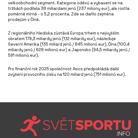
velkoobchodní segment. Kategorie oděvů a vybavení se na
tržbách podílela 38 miliardami jenů (237 miliony eur), ale rostla
poměrně mírně - o 5,2 procenta. Zde se dařilo zejména
prodejům v Číně.
Z regionálního hlediska zůstává Evropa trhem s nejvyšším
obratem 179,3 miliardy jenů (1,12 miliardy eur), následuje
Severní Amerika (135 miliard jenů / 845 milionů eur), Čína (100,4
miliardy jenů / 628 milionů eur) a Japonsko (94,5 miliardy jenů /
591 milionů eur).
Pro finanční rok 2025 společnost Asics předpokládá další
zvýšení provozního zisku na 120 miliard jenů (751 milionů eur).