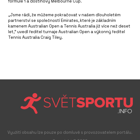
formule 1 a dostihový Melbourne Cup.
„Jsme rádi, že můžeme pokračovat v našem dlouholetém
partnerství se společností Emirates, které je základním
kamenem Australian Open a Tennis Australia již více než deset
let,“ uvedl ředitel turnaje Australian Open a výkonný ředitel
Tennis Australia Craig Tiley.
Využití obsahu lze pouze po domluvě s provozovatelem portálu.