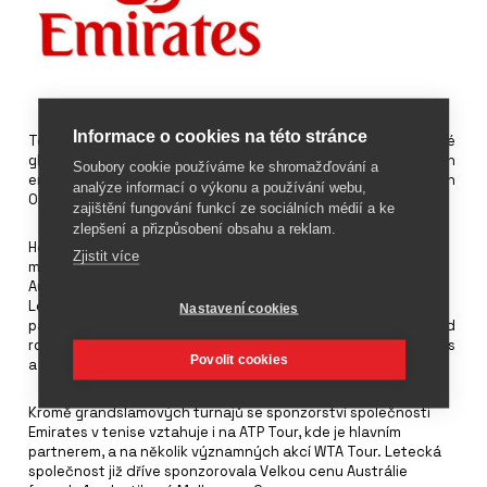
Informace o cookies na této stránce
Tennis Australia a letecká společnost Emirates prodloužily své
globální partnerství a vlajkový dopravce Spojených arabských
Soubory cookie používáme ke shromažďování a
emirátů bude i nadále oficiální leteckou společností Australian
analýze informací o výkonu a používání webu,
Open. Partnerství se prodlužuje o pět let až do roku 2029.
zajištění fungování funkcí ze sociálních médií a ke
zlepšení a přizpůsobení obsahu a reklam.
Hodnota tohoto obnoveného partnerství se odhaduje na 35
Zjistit více
milionů australských dolarů (22,4 milionu USD). Tennis
Australia a Emirates poprvé navázaly partnerství v roce 2015.
Letecká společnost ze Spojených arabských emirátů je
Nastavení cookies
partnerem všech čtyř tenisových grandslamových turnajů, od
roku 2012 je partnerem US Open a od roku 2013 Roland-Garros
Povolit cookies
a naposledy od roku 2024 Wimbledonu.
Kromě grandslamových turnajů se sponzorství společnosti
Emirates v tenise vztahuje i na ATP Tour, kde je hlavním
partnerem, a na několik významných akcí WTA Tour. Letecká
společnost již dříve sponzorovala Velkou cenu Austrálie