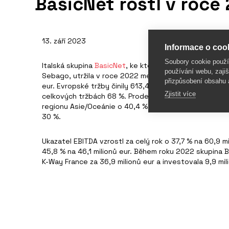
BasicNet rostl v roce
13. září 2023
Informace o cook
Soubory cookie použ
Italská skupina
BasicNet
, ke které patří značky Kapp
používání webu, zajiš
Sebago, utržila v roce 2022 meziročně o 34,1 % více, její
přizpůsobení obsahu 
eur. Evropské tržby činily 613,4 milionů eur, vzrostly o
Zjistit více
celkových tržbách 68 %. Prodeje na americkém kontine
regionu Asie/Oceánie o 40,4 % a v oblasti Střední Výc
30 %.
Ukazatel EBITDA vzrostl za celý rok o 37,7 % na 60,9 mil
45,8 % na 46,1 milionů eur. Během roku 2022 skupina 
K-Way France za 36,9 milionů eur a investovala 9,9 mi