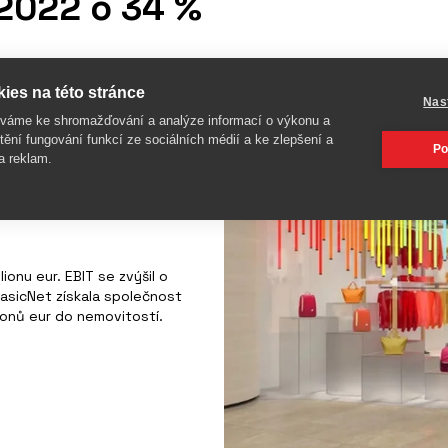
 2022 o 34 %
ies na této stránce
Nas
íváme ke shromažďování a analýze informací o výkonu a
a, K-Way, Superga nebo
tění fungování funkcí ze sociálních médií a ke zlepšení a
 tržby činily 1,27 miliardy
Po
a reklam.
 26,9 % a drží podíl na
ntu vzrostly o 18,6 %, v
hod/Afrika se zvýšily o téměř
ionu eur. EBIT se zvýšil o
BasicNet získala společnost
lionů eur do nemovitostí.