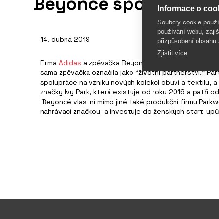
Beyoncé spolupracuj
Informace o cook
Soubory cookie použ
používání webu, zajiš
14. dubna 2019
přizpůsobení obsahu 
Zjistit více
Firma
Adidas
a zpěvačka Beyoncé Knowles oznámily uza
sama zpěvačka označila jako “životní partnerství.” Par
spolupráce na vzniku nových kolekcí obuvi a textilu, 
značky Ivy Park, která existuje od roku 2016 a patří 
Beyoncé vlastní mimo jiné také produkční firmu Parkw
nahrávací značkou a investuje do ženských start-upů 