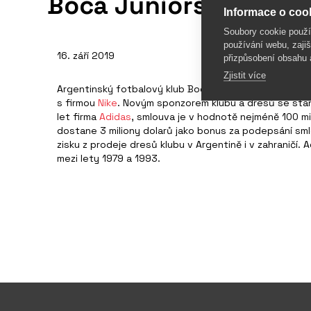
Boca Juniors vyměnil
Informace o cook
Soubory cookie použ
používání webu, zajiš
16. září 2019
přizpůsobení obsahu 
Zjistit více
Argentinský fotbalový klub Boca Juniors oznámil, že k
s firmou
Nike
. Novým sponzorem klubu a dresů se sta
let firma
Adidas
, smlouva je v hodnotě nejméně 100 mi
dostane 3 miliony dolarů jako bonus za podepsání sml
zisku z prodeje dresů klubu v Argentině i v zahraničí. 
mezi lety 1979 a 1993.