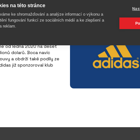
 Nike za Adidas
ies na této stránce
Nas
íváme ke shromažďování a analýze informací o výkonu a
tění fungování funkcí ze sociálních médií a ke zlepšení a
Po
a reklam.
ončí po 23 letech spolupráci
ne od ledna 2020 na deset
lionů dolarů. Boca navíc
ouvy a obdrží také podíly ze
Adidas již sponzoroval klub