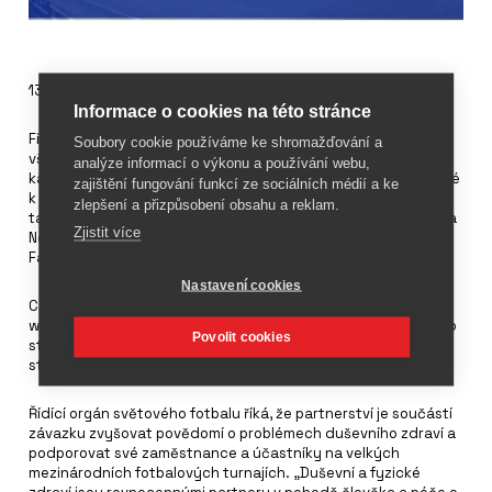
13. listopadu 2022
Informace o cookies na této stránce
Fifa jmenovala Calm oficiálním produktem meditace a
Soubory cookie používáme ke shromažďování a
všímavosti pro mistrovství světa ve fotbale v Kataru. Nabídne
analýze informací o výkonu a používání webu,
každému hráči, členovi doprovodu i dobrovolníkům předplatné
zajištění fungování funkcí ze sociálních médií a ke
k osobní aplikaci zdarma. Spolupráce s Calm bude pokrývat
zlepšení a přizpůsobení obsahu a reklam.
také mistrovství světa 2023 v ženském fotbalu v Austrálii a na
Zjistit více
Novém Zélandu a 2023 FIFAe esportový turnaj Nations Cup.
Fanoušci navíc mohou získat 50% slevu z předplatného.
Nastavení cookies
Calm tvrdí, že jeho spánek, meditace, relaxace a obecné
wellness nástroje mohou výrazně zlepšit duševní zdraví. Jeho
Povolit cookies
studie naznačují, že 84 % účastníků je v lepším duševním
stavu, 81 % má méně stresu a 73 % má lepší kvalitu spánku.
Řídící orgán světového fotbalu říká, že partnerství je součástí
závazku zvyšovat povědomí o problémech duševního zdraví a
podporovat své zaměstnance a účastníky na velkých
mezinárodních fotbalových turnajích. „Duševní a fyzické