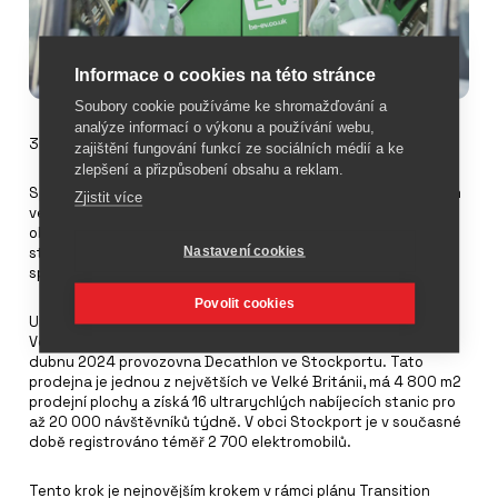
Informace o cookies na této stránce
Soubory cookie používáme ke shromažďování a
analýze informací o výkonu a používání webu,
30. ledna 2024
zajištění fungování funkcí ze sociálních médií a ke
zlepšení a přizpůsobení obsahu a reklam.
Společnost
Decathlon
uzavřela partnerství s poskytovatelem
Zjistit více
veřejné infrastruktury pro nabíjení elektromobilů Be.EV, který
obchodům ve Velké Británii poskytne ultrarychlé nabíjecí
Nastavení cookies
stanice pro elektromobily. Jedná se o první partnerství
společnosti Decathlon UK s veřejnou nabíjecí sítí.
Povolit cookies
Umístění jsou již naplánována v různých prodejnách po celé
Velké Británii, přičemž jako první obdrží nabíjecí stanice v
dubnu 2024 provozovna Decathlon ve Stockportu. Tato
prodejna je jednou z největších ve Velké Británii, má 4 800 m2
prodejní plochy a získá 16 ultrarychlých nabíjecích stanic pro
až 20 000 návštěvníků týdně. V obci Stockport je v současné
době registrováno téměř 2 700 elektromobilů.
Tento krok je nejnovějším krokem v rámci plánu Transition