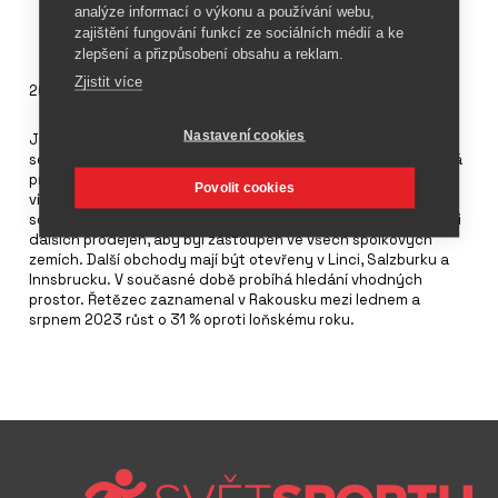
analýze informací o výkonu a používání webu,
zajištění fungování funkcí ze sociálních médií a ke
zlepšení a přizpůsobení obsahu a reklam.
Zjistit více
26. října 2023
Nastavení cookies
Již svou pátou prodejnu otevřel
Decathlon
v Rakousku. Stalo
se tak pět let od začátku svého působení na tomto trhu. Nová
prodejna s prodejní plochou téměř 2 000 m² zahájí provoz ve
Povolit cookies
vídeňském nákupním centru Columbus. Zákazníci zde najdou
sortiment pro více než 70 sportů. Decathlon plánuje otevření i
dalších prodejen, aby byl zastoupen ve všech spolkových
zemích. Další obchody mají být otevřeny v Linci, Salzburku a
Innsbrucku. V současné době probíhá hledání vhodných
prostor. Řetězec zaznamenal v Rakousku mezi lednem a
srpnem 2023 růst o 31 % oproti loňskému roku.