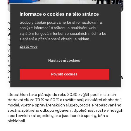
Informace o cookies na této stránce
Soubory cookie používáme ke shromažďování a
Podle indického generálního ředitele Sankara Chatterjeeho
analýze informací o výkonu a používání webu,
plánuje Decathlon rozšířit svou působnost v Indii do více než
zajištění fungování funkcí ze sociálních médií a ke
90 měst a do roku 2030 dosáhnout tržeb ve výši přibližně 80
zlepšení a přizpůsobení obsahu a reklam.
miliard rupií (870 milionů eur). Společnost v současné době
provozuje 132 obchodů v 55 městech a v fiskálním roce 2024
Zjistit více
vykázala tržby ve výši 40,08 miliardy rupií (401 milionů eur),
čímž se vrátila k ziskovosti. Chatterjee uvedl, že společnost si
klade za cíl dosáhnout v příštích pěti letech stabilního
Nastavení cookies
dvouciferného ročního růstu a dosáhnout obratu ve výši
přibližně 870 milionů eur. Rozšíření prodejen se zaměří jak na
Povolit cookies
velká metropolitní centra, tak na města II. a III. úrovně, a to díky
rostoucí popularitě sportu v celé zemi.
Decathlon také plánuje do roku 2030 zvýšit podíl místních
dodavatelů ze 70 % na 90 % a rozšířit svůj cirkulární obchodní
model, včetně opravárenských služeb, prodeje repasovaného
zboží a zpětného odkupu vybavení. Společnost roste v nových
sportovních kategoriích, jako jsou horské sporty, běh a
pickleball.