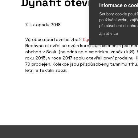
Dynafit otevřel novou
Informace o cook
Soubory cookie použ
používání webu, zajiš
7. listopadu 2018
přizpůsobení obsahu 
Zjistit více
Výrobce sportovního zboží
Dynafit
chce posílit svou p
Nedávno otevřel se svým korejským licenčním partne
obchod v Soulu (nejedná se o americkou značku lyží). 
roku 2015, v roce 2017 spolu otevřeli první prodejnu.
70 prodejen. Kolekce jsou přizpůsobeny tamnímu trhu, 
letní a textilní zboží.