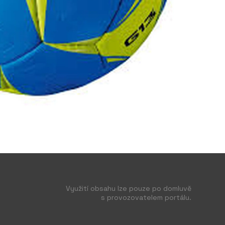
Využití obsahu lze pouze po domluvě
s provozovatelem portálu.