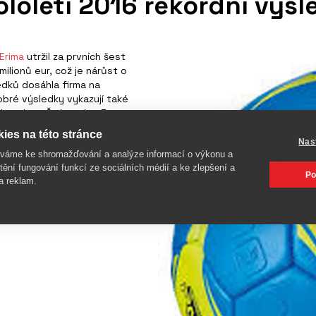
ololetí 2016 rekordní výs
Erima
utržil za prvních šest
ilionů eur, což je nárůst o
edků dosáhla firma na
bré výsledky vykazují také
Rakousko a Švýcarsko. Za
firmy zvýšily o 25 procent.
ies na této stránce
irma přímé zastoupení, se
Nas
íváme ke shromažďování a analýze informací o výkonu a
tění fungování funkcí ze sociálních médií a ke zlepšení a
Po
a reklam.