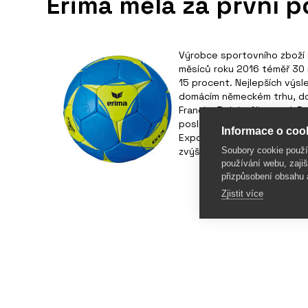
Erima měla za první p
Výrobce sportovního zboží
měsíců roku 2016 téměř 30 m
15 procent. Nejlepších výsl
domácím německém trhu, do
Francie, Belgie, Nizozemí, 
poslední dva roky se tržby 
Informace o cook
Export do zemí, kde nemá f
Soubory cookie použ
zvýšil o 40 procent.
používání webu, zajiš
přizpůsobení obsahu 
Zjistit více