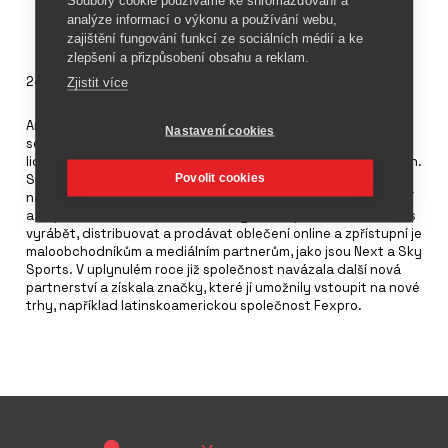
analýze informací o výkonu a používání webu,
zajištění fungování funkcí ze sociálních médií a ke
zlepšení a přizpůsobení obsahu a reklam.
24. listopadu 2023
Zjistit více
Americká společnost Fanatics uzavřela dlouhodobou dohodu
Nastavení cookies
se společností Collegiate Licensing Company o prodeji
licencovaného fanouškovského zboží na mezinárodních trzích.
Povolit cookies
Společnost Fanatics bude ve Velké Británii a dalších zemích
nabízet širokou škálu produktů, včetně lifestylového oblečení
a doplňků. Na základě této dohody bude společnost Fanatics
vyrábět, distribuovat a prodávat oblečení online a zpřístupní je
maloobchodníkům a mediálním partnerům, jako jsou Next a Sky
Sports. V uplynulém roce již společnost navázala další nová
partnerství a získala značky, které jí umožnily vstoupit na nové
trhy, například latinskoamerickou společnost Fexpro.