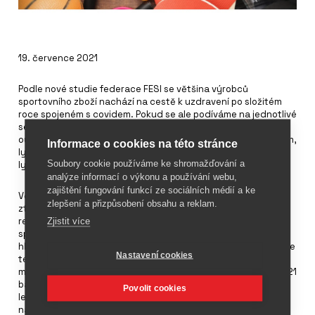
19. července 2021
Podle nové studie federace FESI se většina výrobců
sportovního zboží nachází na cestě k uzdravení po složitém
roce spojeném s covidem. Pokud se ale podíváme na jednotlivé
sektory, panují v celém oboru velké rozdíly. Například
outdoorový sektor zaznamenal za poslední rok rekordní zájem,
Informace o cookies na této stránce
lyžařský průmysl zaplatil velkou cenu díky uzavřeným
Soubory cookie používáme ke shromažďování a
lyžařským areálům.
analýze informací o výkonu a používání webu,
zajištění fungování funkcí ze sociálních médií a ke
Většina z respondentů ankety zaznamenala v roce 2020
zlepšení a přizpůsobení obsahu a reklam.
ztráty kolem 30 % v porovnání s rokem 2019. Pro 12,5 %
Zjistit více
respondentů se pokles pohyboval mezi 21 a 30 %. Jen 13 %
společností ve jmenovaném roce zaznamenalo nárůst tržeb,
hlavně z kategorie cyklistika, běh nebo turistika. Pozitivní je, že
Nastavení cookies
téměř polovina zaznamenala pouze desetiprocentní rozdíl u
meziročních tržeb. 80 % dotazovaných neočekává v roce 2021
bankrot, 56 % předpokládá zotavení z loňského roku během
Povolit cookies
letošní sezóny, 44 % si myslí, že návrat do původního stavu
nastane až v roce 2022 nebo 2023.