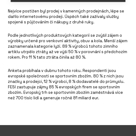
Nejvíce postižen byl prodej v kamenných prodejnách, lépe se
dařilo internetovému prodeji. Úspěch také zažívaly služby
spojené s půjčováním či nákupy z druhé ruky.
Podle jednotlivých produktových kategorií se zvýšil zájem o
výrobky určené pro venkovní aktivity, obuv a kola. Menší zájem
zaznamenala kategorie lyží. 89 % výrobců tohoto zimního
artiklu utrpělo ztráty až ve výši 50 % v porovnání s předchozím
rokem. Pro 11 % tato ztráta činila až 80 %.
Anketa probíhala v dubnu tohoto roku. Respondenti jsou
evropské společnosti se sportovním zbožím. 80 % z nich jsou
značky a prodejci, 12 % výrobci, 8 % dodavatelé do průmyslu.
FESI zastupuje zájmy 85 % evropských firem se sportovním
zbožím. Evropský trh se sportovním zbožím zaměstnává více
než 700 tisíc lidí a generuje ročně 81 miliard eur.