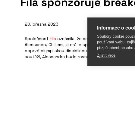
Fila sponzoruje bre
20. března 2023
Informace o cook
Soubory cookie použ
Společnost
Fila
oznámila, že se stala sponzorem ital
používání webu, zajiš
Alessandry Chillemi, která je spíše známá pod jménem
přizpůsobení obsahu 
poprvé olympijskou disciplínou v Paříži 2024. Sponzor
Zjistit více
soutěží, Alessandra bude rovněž ambasadorkou značky