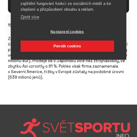
zajištění fungování funkcí ze sociálních médií a ke
zlepšení a přizpůsobení obsahu a reklam.
Zjistit více
15. října 2021
Nastavení cookies
Značka
Yonex
měla za své první čtvrtletí (do konce června)
čistý zisk 948 milionů jenů (7,4 milionů eur). Ve stejném období
Povolit cookies
předchozího roku se jednalo o ztrátu 1, 279 milionů jenů. Tržby
ve jmenovaném letošním čtvrtletí činily 16,179 milionů jenů (126
milionů eur). Prodeje se v Japonsku více než ztrojnásobily, ve
zbytku Asi vzrostly o 61 %. Pokles však firma zaznamenala
v Severní Americe, tržby v Evropě zůstaly na podobné úrovni
(639 milionů jenů).