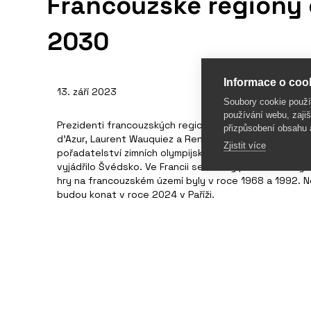
Francouzské regiony 
2030
Informace o cook
13. září 2023
Soubory cookie použ
používání webu, zajiš
Prezidenti francouzských regionů Auvergne-Rhône-A
přizpůsobení obsahu 
d’Azur, Laurent Wauquiez a Renaud Muselier, oznámili, 
Zjistit více
pořadatelství zimních olympijských her v roce 2030. K
vyjádřilo Švédsko. Ve Francii se konaly první zimní hry
hry na francouzském území byly v roce 1968 a 1992. Nej
budou konat v roce 2024 v Paříži.