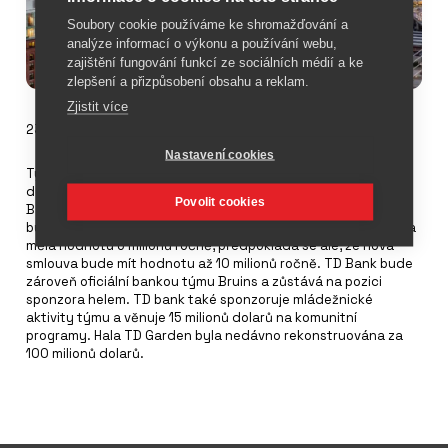
Soubory cookie používáme ke shromažďování a
analýze informací o výkonu a používání webu,
zajištění fungování funkcí ze sociálních médií a ke
zlepšení a přizpůsobení obsahu a reklam.
Zjistit více
23. února 2023
Nastavení cookies
Týmy NBA Boston Celtics a NHL Boston Bruins a jejich
domovská hala TD Garden prodloužily smlouvu s bankou TD
Povolit cookies
Bank ohledně názvu haly. Prodloužení znamená, že hala se
bude až do roku 2045 nazývat TD Garden. Předchozí smlouva
měla hodnotu 6 milionů ročně, předpokládá se ale, že nová
smlouva bude mít hodnotu až 10 milionů ročně. TD Bank bude
zároveň oficiální bankou týmu Bruins a zůstává na pozici
sponzora helem. TD bank také sponzoruje mládežnické
aktivity týmu a věnuje 15 milionů dolarů na komunitní
programy. Hala TD Garden byla nedávno rekonstruována za
100 milionů dolarů.