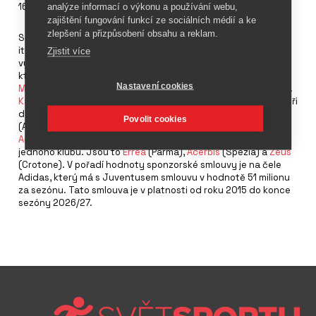
16. listopadu 2020
analýze informací o výkonu a používání webu,
zajištění fungování funkcí ze sociálních médií a ke
zlepšení a přizpůsobení obsahu a reklam.
Sponzoring technických partnerů klubů v Serii A, nejvyšší
italské fotbalové lize, má hodnotu 118,6 milionů eur. Údaj
Zjistit více
vyplynul ze smluv klubů ligy a devíti sportovními značkami,
které sponzorují dresy klubů. S nejvíce kluby spolupracuje
Nastavení cookies
Macron
– Bologna, Hellas Verona, Lazio, Sampdoria a Udinese.
Kappa
sponzoruje Benevento, Fiorentinu, Janov a Neapol. Čtyři
další značky podporují vždy po dvou klubech –
Joma
Povolit cookies
(Atalanta, Turín),
Nike
(Řím, Inter),
Puma
(AC Milán, Sassuolo) a
Adidas
(Cagliari a Juventus). Tři firmy jsou sponzory vždy jen
jednoho klubu. Jsou to
Erreà
(Parma),
Acerbis
(Spezia) a
Zeus
(Crotone). V pořadí hodnoty sponzorské smlouvy je na čele
Adidas, který má s Juventusem smlouvu v hodnotě 51 milionu
za sezónu. Tato smlouva je v platnosti od roku 2015 do konce
sezóny 2026/27.