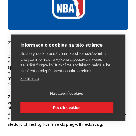
27. září 2023
Informace o cookies na této stránce
Soubory cookie používáme ke shromažďování a
Sponzoring u NBA se zvýšil v sezóně 2022/23 o 100 milionů
analýze informací o výkonu a používání webu,
dolarů a dosáhl hodnoty 1,4 miliardy dolarů. Počet
zajištění fungování funkcí ze sociálních médií a ke
sponzorských smluv vzrostl o 3,5 %, celkem se jedná o 2 430
zlepšení a přizpůsobení obsahu a reklam.
nových smluv. Mezi sponzory je nejvíce zastoupen finanční a
maloobchodní sektor nebo sázkové a loterijní společnosti,
Zjistit více
které tvoří téměř polovinu všech sponzorských smluv.
Nastavení cookies
Ze studie, kterou provedla společnost SponsorUnited také
vyplývá, že angažovanost basketbalistů NBA na sociálních
sítích téměř 2,5krát převyšuje průměrnou angažovanost
Povolit cookies
ostatních profesionálních sportovců. Například týmy, které se
dostaly do play-off, zaznamenaly o 33 % vyšší nárůst
sledujících než ty, které se do play-off nedostaly.