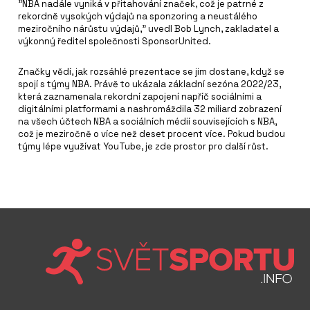
"NBA nadále vyniká v přitahování značek, což je patrné z
rekordně vysokých výdajů na sponzoring a neustálého
meziročního nárůstu výdajů," uvedl Bob Lynch, zakladatel a
výkonný ředitel společnosti SponsorUnited.
Značky vědí, jak rozsáhlé prezentace se jim dostane, když se
spojí s týmy NBA. Právě to ukázala základní sezóna 2022/23,
která zaznamenala rekordní zapojení napříč sociálními a
digitálními platformami a nashromáždila 32 miliard zobrazení
na všech účtech NBA a sociálních médií souvisejících s NBA,
což je meziročně o více než deset procent více. Pokud budou
týmy lépe využívat YouTube, je zde prostor pro další růst.