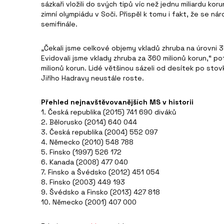
sázkaři vložili do svých tipů víc než jednu miliardu koru
zimní olympiádu v Soči. Přispěl k tomu i fakt, že se ná
semifinále.
„Čekali jsme celkové objemy vkladů zhruba na úrovni 
Evidovali jsme vklady zhruba za 360 milionů korun,“ pot
milionů korun. Lidé většinou sázeli od desítek po sto
Jiřího Hadravy neustále roste.
Přehled nejnavštěvovanějších MS v historii
1. Česká republika (2015) 741 690 diváků
2. Bělorusko (2014) 640 044
3. Česká republika (2004) 552 097
4. Německo (2010) 548 788
5. Finsko (1997) 526 172
6. Kanada (2008) 477 040
7. Finsko a Švédsko (2012) 451 054
8. Finsko (2003) 449 193
9. Švédsko a Finsko (2013) 427 818
10. Německo (2001) 407 000