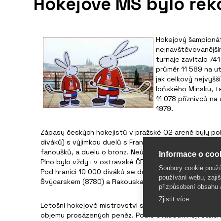
Hokejové MS bylo reko
Hokejový šampionát
nejnavštěvovanějším
turnaje zavítalo 7
průměr 11 589 na u
jak celkový nejvyšš
loňského Minsku, t
11 078 příznivců na
1979.
Zápasy českých hokejistů v pražské O2 areně byly p
diváků) s výjimkou duelů s Francií v základní skupině, n
fanoušků, a duelu o bronz. Neúspěšný souboj s USA sl
Informace o cook
Plno bylo vždy i v ostravské ČEZ Aréně (8812 diváků) 
Soubory cookie použ
Pod hranici 10 000 diváků se dostaly v Praze jen dva 
používání webu, zajiš
Švýcarskem (8780) a Rakouska s Francii (5857).
přizpůsobení obsahu 
Zjistit více
Letošní hokejové mistrovství světa bylo rekordní nejen
objemu prosázených peněz. Podle statistik největších