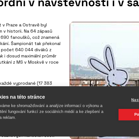
rdní v návštěvnosti i v s
 v Praze a Ostravě byl
 v historii. Na 64 zápasů
41 690 fanoušků, což znamená
tkání. Šampionát tak překonal
í počet 640 044 diváků z
ak i dosud maximální průměr
 utkání z MS v Moskvě v roce
okaždé vyprodané (17 383
a který zavítalo 17 110
edovalo jen 15 007 příznivců.
ies na této stránce
Nas
na všech utkáních Slovenska.
íváme ke shromažďování a analýze informací o výkonu a
zápasy - Francie se
tění fungování funkcí ze sociálních médií a ke zlepšení a
Po
a reklam.
 v návštěvnosti, ale i v
 sázkových kanceláří čeští