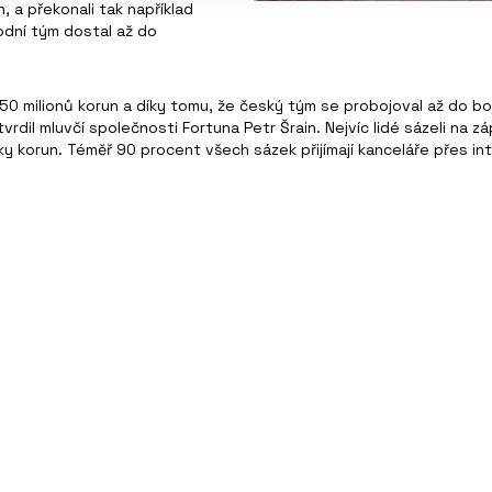
n, a překonali tak například
rodní tým dostal až do
350 milionů korun a díky tomu, že český tým se probojoval až do b
vrdil mluvčí společnosti Fortuna Petr Šrain. Nejvíc lidé sázeli na 
vky korun. Téměř 90 procent všech sázek přijímají kanceláře přes i