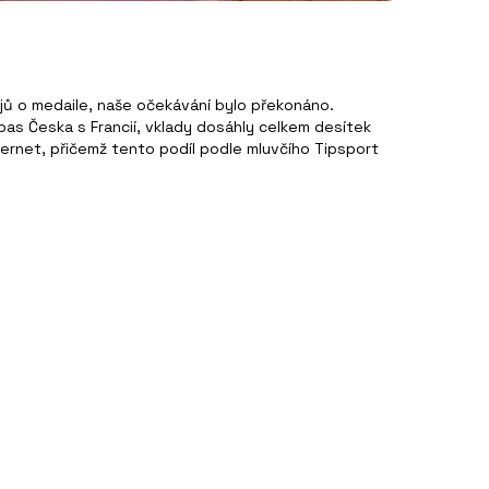
ojů o medaile, naše očekávání bylo překonáno.
zápas Česka s Francií, vklady dosáhly celkem desítek
nternet, přičemž tento podíl podle mluvčího Tipsport