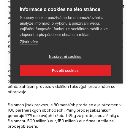
Firma
Salomon
zvyšuje své investice do maloobchodního
prodeje. Tržby této firmy se v loňském roce zvýšily o 1% na 861
Informace o cookies na této stránce
milionů. Hospodářským výsledkům napomohly příznivé
povětrnostní podmínky a vydařená lyžařská sezóna, celkové
Soubory cookie používáme ke shromažďování a
výsledky snižovaly změny měnových kurzů hlavně vůči dolaru.
analýze informací o výkonu a používání webu,
zajištění fungování funkcí ze sociálních médií a ke
zlepšení a přizpůsobení obsahu a reklam.
V USA Salomon utržil 117 milionů eur, ve Francii 101 milionů eur,
v Německu tržby činily 90 milionů. Kolem 68% z tržeb generuje
Zjistit více
Salomonu evropský trh, 23% americký, 9% připadne na asijsko-
pacifický region.
Nastavení cookies
Investice do vlastních prodejen přinesly otevření prvního
velkého obchodu v Paříži v dubnu letošního roku, který bude
Povolit cookies
nabízet veškerý sortiment firmy včetně S/Lab konceptu pro
obuv. Firma pořádá více testování a zúčastňuje se městských
běhů. Zahájení provozu v dalších takových prodejnách se
připravuje.
Salomon jinak provozuje 90 menších prodejen a je přítomen v
100 partnerských obchodech. Přímý prodej zákazníkům
generuje 12% celkových tržeb. Tržby za prodej obuvi činily u
Salomonu 500 milionů eur, 150 milionů eur firma utržila za
prodej oblečení.