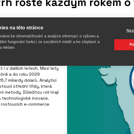
rh roste každým rokem o 
17,7 bilionu indických rupií,
ies na této stránce
o z dat analytické
Nas
především rostoucí obliba
íváme ke shromažďování a analýze informací o výkonu a
lejší digitalizace společnosti
tění fungování funkcí ze sociálních médií a ke zlepšení a
Po
a reklam.
rozvoj platebních technologií
i v dalších letech. Mezi lety
očně a do roku 2029
,7 miliardy dolarů. Analytici
stoucí střední třídy, která
ní metody. Důležitou roli hrají
i a technologické inovace.
eji rostoucích e-commerce