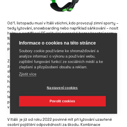
Od 1. listopadu musí v Itálii všichni, kdo provozují zimní sporty –
tedy lyžování, snowboarding nebo například sáňkování – nosit
helmu s certifikací CE splňující evropské bezpečnostní normy.
Nová povinnost se vztahuje na všechny věkové kategorie a
Informace o cookies na této stránce
nahrazuje dosavadní úpravu, která ukládala nošení helmy
pouze nezletilým.
Soubory cookie používáme ke shromažďování a
analýze informací o výkonu a používání webu,
Za nedodržení pravidla hrozí pokuta až do výše 150 eur a
zajištění fungování funkcí ze sociálních médií a ke
zároveň odebrání skipasu. Provozovatelé lanovek i horské
zlepšení a přizpůsobení obsahu a reklam.
služby byli pověřeni kontrolou dodržování nařízení a mohou
Zjistit více
odmítnout vstup na sjezdovku osobám bez certifikované
helmy. Opatření je součástí širší snahy o zvýšení bezpečnosti
na svazích a snížení počtu vážných úrazů hlavy, které patří k
Nastavení cookies
nejzávažnějším rizikům při pohybu na sjezdovkách. Nová
legislativa je zároveň vnímána jako signál odpovědnosti a
Povolit cookies
připravenosti Itálie před pořádáním olympijských her, které
v Itálii právě probíhají.
V Itálii je již od roku 2022 povinné mít při lyžování uzavřené
osobní pojištění odpovědnosti za škodu. Kombinace