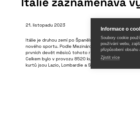
Itálie zaznamenává v
21. listopadu 2023
Informace o cook
Soubory cookie použ
Itálie je druhou zemí po Španělsku podle počtu kurtů
používání webu, zajiš
nového sportu. Podle Mezinárodní padelové federace I
přizpůsobení obsahu 
prvních devět měsíců tohoto roku v porovnání s roke
Zjistit více
Celkem bylo v provozu 8520 kurtů, což je o 20 % více
kurtů jsou Lazio, Lombardie a Sicílie, nejvyššího nárůs