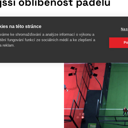
yšší oblíbenost padelu
ies na této stránce
Nas
íváme ke shromažďování a analýze informací o výkonu a
 na padel a také hráčů tohoto
tění fungování funkcí ze sociálních médií a ke zlepšení a
PF se počet klubů zvýšil za
Po
a reklam.
m 2022 o 16 % na 3250.
. Regiony s nejvyšším počtem
tu dosáhl region Sardinie.