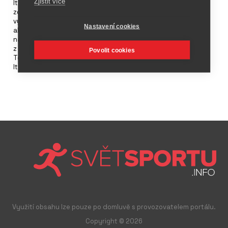
Zjistit více
Italská asociace výrobců sportovního zboží Assosport
zorganizovala nedávno v Trevisu přehlídku 12 italských
výrobců jízdních kol a dalších souvisejících produktů. Na tuto
Nastavení cookies
akci pozvala skrze exportní agenturu Ice 32 zahraničních
nákupních firem, které pocházely ze Švýcarska, Španělska,
z Nizozemí, Velké Británie, Polska, Turecka, Jižní Koreje,
Povolit cookies
Tchajwanu, Japonska, Číny, Kolumbie a ze Spojených států.
Itálie vyveze ročně více než 1,5 milionů kol.
Využití obsahu lze pouze po domluvě s provozovatelem portálu.
Copyright © 2026