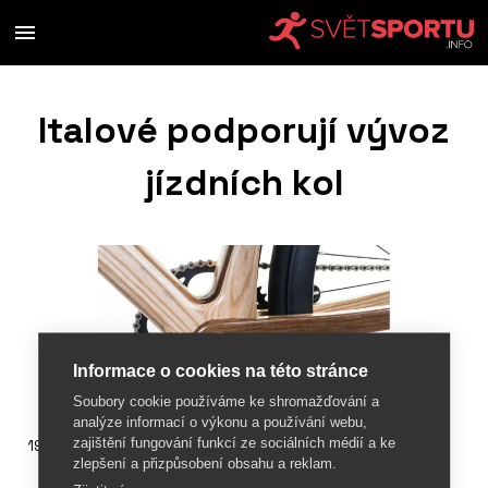
Italové podporují vývoz
jízdních kol
Informace o cookies na této stránce
Soubory cookie používáme ke shromažďování a
analýze informací o výkonu a používání webu,
zajištění fungování funkcí ze sociálních médií a ke
19. března 2018
zlepšení a přizpůsobení obsahu a reklam.