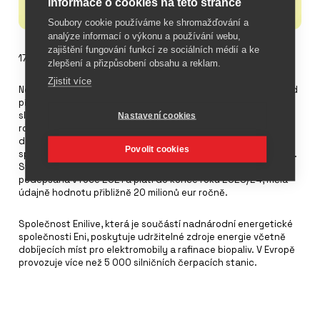
Informace o cookies na této stránce
Soubory cookie používáme ke shromažďování a
analýze informací o výkonu a používání webu,
zajištění fungování funkcí ze sociálních médií a ke
17. dubna 2024
zlepšení a přizpůsobení obsahu a reklam.
Zjistit více
Novým titulárním sponzorem italské fotbalové Serie A bude od
příští sezony společnost Enilive, která se zabývá produkty a
službami pro mobilitu. Nová smlouva v hodnotě 22 milionů eur
Nastavení cookies
ročně začne platit od sezóny 2024/25. Enilive nahradí
dosavadního dlouholetého partnera italské fotbalové ligy,
Povolit cookies
společnost TIM. Ta s ligou spolupracovala od sezóny 1998/99.
Stávající smlouva telekomunikačního giganta, která byla
podepsána v roce 2021 a platí do konce roku 2023/24, měla
údajně hodnotu přibližně 20 milionů eur ročně.
Společnost Enilive, která je součástí nadnárodní energetické
společnosti Eni, poskytuje udržitelné zdroje energie včetně
dobíjecích míst pro elektromobily a rafinace biopaliv. V Evropě
provozuje více než 5 000 silničních čerpacích stanic.