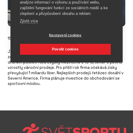
analýze informací o výkonu a používání webu,
zajištění fungování funkcí ze sociálních médií a ke
zlepšení a přizpůsobení obsahu a reklam.
Zjistit více
Nastavení cookies
15. února 2023
Povolit cookies
JD Sports Fashion očekává za účetní rok 2022 zisk před
zdaněním ve výši 933-985 milionů liber. Tržby řetězce se ve
druhém pololetí roku zvýšily meziročně o 10 %, téměř o pětinu
vzrostly vánoční prodeje. Pro příští rok firma očekává zisky
převyšující 1 miliardu liber. Nejlepších prodejů řetězec dosáhl v
Severní Americe. Firma plánuje investice do obchodování se
sportovní módou.