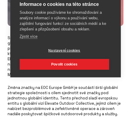
Informace o cookies na této stránce
Soubory cookie používáme ke shromažďování a
analýze informací o výkonu a používání webu,
zajištění fungování funkcí ze sociálních médií a ke
zlepšení a přizpůsobení obsahu a reklam.
Zjistit více
Společnost K2 Sports Europe GmbH přechází na jednotnou
globální strukturu pod novým názvem EOC Europe GmbH. Toto
přejmenování představuje pro společnost strategický milník,
Nastavení cookies
který sjednocuje její evropské aktivity s globální strukturou
Elevate Outdoor Collective. Nově přejmenovaný subjekt bude
nadále dohlížet na provoz svých 12 značek, kam patří
Povolit cookies
například VÖLKL, K2, LINE, RIDE, MARKER, DALBELLO, BCA,
MADSHUS, ATLAS a TUBBS.
Změna značky na EOC Europe GmbH je součástí širší globální
strategie společnosti s cílem sjednotit své značky pod
jednotnou globální identitu. Tento přechod sladí evropskou
entitu s globální vizí Elevate Outdoor Collective, jejímž cílem je
nabízet bezproblémové a zefektivněné operace a zároveň
nadále poskytovat špičkové outdoorové produkty a služby.