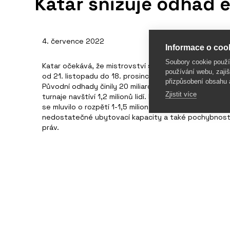
Katar snižuje odhad 
4. července 2022
Informace o cook
Soubory cookie použ
Katar očekává, že mistrovství světa ve fotbale, kter
používání webu, zajiš
od 21. listopadu do 18. prosince., přinese zdejší ekono
přizpůsobení obsahu 
Původní odhady činily 20 miliard dolarů. Organizátoři o
Zjistit více
turnaje navštíví 1,2 milionů lidí. I tento počet je nižš
se mluvilo o rozpětí 1-1,5 milionů fanoušků. Nižší poč
nedostatečné ubytovací kapacity a také pochybnost
práv.