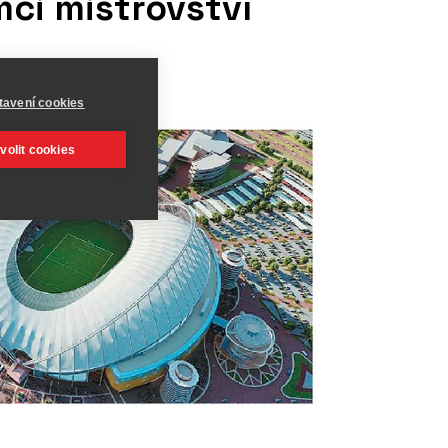
ci mistrovství
tavení cookies
volit cookies