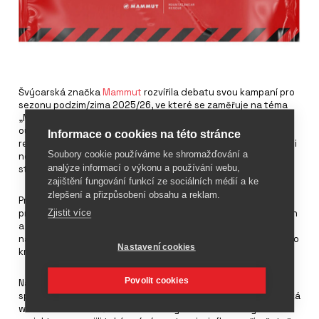
Švýcarská značka
Mammut
rozvířila debatu svou kampaní pro
sezonu podzim/zima 2025/26, ve které se zaměřuje na téma
„Mountainwear Misuse“, tedy používání technického
outdoorového oblečení mimo jeho původní účel. Kampaň
Informace o cookies na této stránce
reaguje na trend, kdy se funkční horské vybavení stále častěji
Soubory cookie používáme ke shromažďování a
nosí v městském prostředí – od kaváren po nákupní zóny – a
analýze informací o výkonu a používání webu,
staví jej do lehce ironického světla.
zajištění fungování funkcí ze sociálních médií a ke
zlepšení a přizpůsobení obsahu a reklam.
První část kampaně byla spuštěna v Londýně, kde Mammut
Zjistit více
prostřednictvím reklamních spotů upozornil na tento fenomén
a vyvolal výrazné reakce. Zatímco část publika ocenila
nadsázku a humor, jiní vnímali komunikaci jako přehnanou nebo
Nastavení cookies
kritickou vůči běžným zákazníkům.
Povolit cookies
Následně značka přesunula aktivity do Švýcarska, kde ve
spolupráci s kanadskou komičkou Katie Burrell vznikla satirická
webová série natáčená v sídle firmy v Seonu a v Curychu. Do