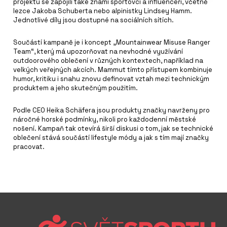
projektu se zapojili také známí sportovci a influenceři, včetně
lezce Jakoba Schuberta nebo alpinistky Lindsey Hamm.
Jednotlivé díly jsou dostupné na sociálních sítích.
Součástí kampaně je i koncept „Mountainwear Misuse Ranger
Team“, který má upozorňovat na nevhodné využívání
outdoorového oblečení v různých kontextech, například na
velkých veřejných akcích. Mammut tímto přístupem kombinuje
humor, kritiku i snahu znovu definovat vztah mezi technickým
produktem a jeho skutečným použitím.
Podle CEO Heika Schäfera jsou produkty značky navrženy pro
náročné horské podmínky, nikoli pro každodenní městské
nošení. Kampaň tak otevírá širší diskusi o tom, jak se technické
oblečení stává součástí lifestyle módy a jak s tím mají značky
pracovat.