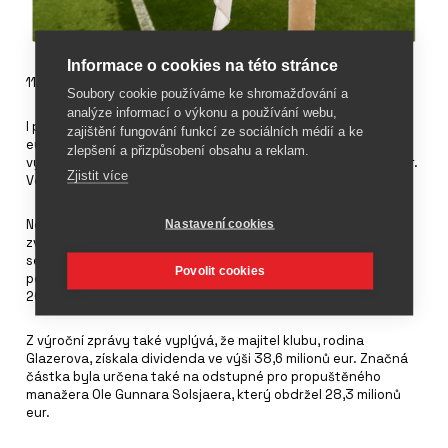
Informace o cookies na této stránce
11. října 2022
Soubory cookie používáme ke shromažďování a
analýze informací o výkonu a používání webu,
I přes nárůst tržeb v poslední sezóně o 18 % na 669,1 milionů
zajištění fungování funkcí ze sociálních médií a ke
eur zaznamenal Manchester United velké ztráty. Ztráta byla
zlepšení a přizpůsobení obsahu a reklam.
vyčíslena na 132 milionů eur, dluhy kluby činí 590,4 milionů eur.
Zjistit více
Vedení klubu přičítá zadlužení důsledkům pandemie.
Nejvyšší část nákladů je určeno na platy. Tato položka se
Nastavení cookies
zvýšila o 19 % na 440,7 milionů eur. Mezi kluby Premier League
se jedná o nejvyšší zvýšení. Vedení obhajuje vysoké náklady
Povolit cookies
posilováním týmu, aby byl klub schopen obstát v sezóně
2022/23 s novým trenérem.
Z výroční zprávy také vyplývá, že majitel klubu, rodina
Glazerova, získala dividenda ve výši 38,6 milionů eur. Značná
částka byla určena také na odstupné pro propuštěného
manažera Ole Gunnara Solsjaera, který obdržel 28,3 milionů
eur.