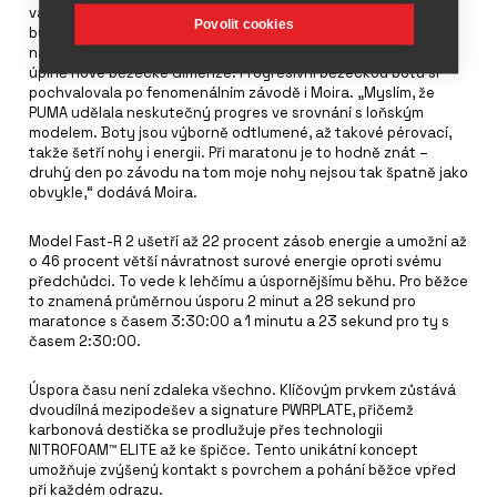
vazbě zefektivnila nový model Fast-R. Jeho vylepšená verze
Povolit cookies
byla stvořena, aby trhala rekordy. S výškou podrážky 40 mm
nabízí nepřekonatelnou rychlost a odpružení, které otevírá
úplně nové běžecké dimenze. Progresivní běžeckou botu si
pochvalovala po fenomenálním závodě i Moira. „Myslím, že
PUMA udělala neskutečný progres ve srovnání s loňským
modelem. Boty jsou výborně odtlumené, až takové pérovací,
takže šetří nohy i energii. Při maratonu je to hodně znát –
druhý den po závodu na tom moje nohy nejsou tak špatně jako
obvykle,“ dodává Moira.
Model Fast-R 2 ušetří až 22 procent zásob energie a umožní až
o 46 procent větší návratnost surové energie oproti svému
předchůdci. To vede k lehčímu a úspornějšímu běhu. Pro běžce
to znamená průměrnou úsporu 2 minut a 28 sekund pro
maratonce s časem 3:30:00 a 1 minutu a 23 sekund pro ty s
časem 2:30:00.
Úspora času není zdaleka všechno. Klíčovým prvkem zůstává
dvoudílná mezipodešev a signature PWRPLATE, přičemž
karbonová destička se prodlužuje přes technologii
NITROFOAM™ ELITE až ke špičce. Tento unikátní koncept
umožňuje zvýšený kontakt s povrchem a pohání běžce vpřed
při každém odrazu.