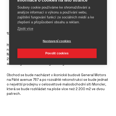
Soubory cookie používáme ke shromažďování a
analýze informací o výkonu a používání webu,
zajištění fungování funkcí ze sociálních médií a ke
zlepšení a přizpůsobení obsahu a reklam.
Zjistit více
10. února 2025
Nastavení cookies
Italská značka sportovního oblečení
Moncler
oznámila podpis
nájemní smlouvy na nový vlajkový obchod na Páté avenue v
Povolit cookies
New Yorku, jehož otevření je naplánováno na začátek roku
2026. Tento krok podtrhuje snahy značky dostat se na
americký trh a zároveň zvýšit své globální vnímání.
Obchod se bude nacházet v ikonické budově General Motors
na Páté avenue 767 a po rozsáhlé rekonstrukci se bude jednat
o největší prodejnu v celosvětové maloobchodní síti Moncler,
která se bude rozkládat na ploše více než 2 200 m2 ve dvou
patrech.