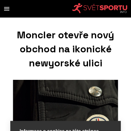
Moncler otevře nový
obchod na ikonické
newyorské ulici
Informace o cookies na této stránce