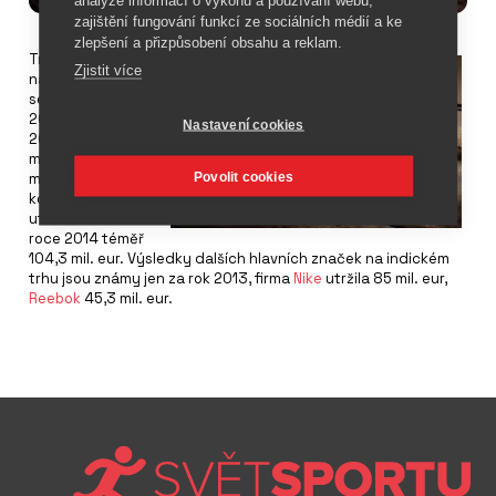
analýze informací o výkonu a používání webu,
zajištění fungování funkcí ze sociálních médií a ke
zlepšení a přizpůsobení obsahu a reklam.
Tržby firmy
Adidas
Zjistit více
na indickém trhu
se v období duben
2014 až březen
Nastavení cookies
2015 zvýšily ze 100
mil. eur na 109,6
Povolit cookies
mil. eur. Hlavní
konkurent
Puma
utržil v kalendářním
roce 2014 téměř
104,3 mil. eur. Výsledky dalších hlavních značek na indickém
trhu jsou známy jen za rok 2013, firma
Nike
utržila 85 mil. eur,
Reebok
45,3 mil. eur.