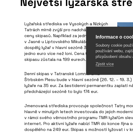
Největší lyžařská stř
Lyžařská střediska ve Vysokých a Nízkých
Tatrách mírně zvýší pro nadcházející sezónu
ceny skipasů. Například za jednodenní skipas
Informace o cook
v Jasné u Liptovského Mikuláše zaplatí
Soubory cookie použ
dospělý lyžař v hlavní sezóně 39 eur, což je o
používání webu, zajiš
jedno euro více než loni. Cena 6denního
přizpůsobení obsahu 
skipasu zůstala na 199 eurech.
Zjistit více
Denní skipas v Tatranské Lomnici a na
Štrbském Plesu bude v hlavní sezóně (26. 12. – 19. 3.)
lyžaře na 35 eur. Za šestidenní permanentku zaplatí ná
předcházející sezóně to bylo 174 eur.
Jmenovaná střediska provozuje společnost Tatry mou
hlavně v minulých letech investovala do jejich moder
v rámci svého věrnostního programu TMR lyžařům slev
internet. Pro aktivní lyžaře nabízí TMR do konce října 
dospělého na 249 eur. Skipas s možností lyžovat i v 