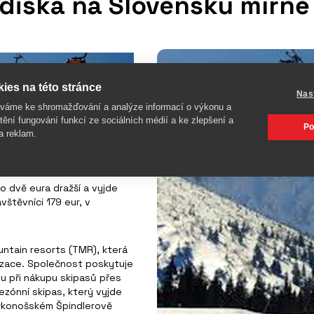
ediska na Slovensku mírně
ies na této stránce
Nas
íváme ke shromažďování a analýze informací o výkonu a
tění fungování funkcí ze sociálních médií a ke zlepšení a
Po
a reklam.
 o dvě eura dražší a vyjde
vštěvníci 179 eur, v
ntain resorts (TMR), která
nizace. Společnost poskytuje
u při nákupu skipasů přes
sezónní skipas, který vyjde
krkonošském Špindlerově