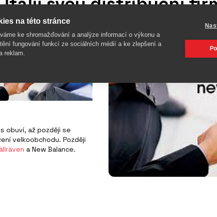
tálii svou distribuční fi
ies na této stránce
Nas
íváme ke shromažďování a analýze informací o výkonu a
tění fungování funkcí ze sociálních médií a ke zlepšení a
Po
a reklam.
s obuví, až později se
žení velkoobchodu. Později
jällräven
a New Balance.