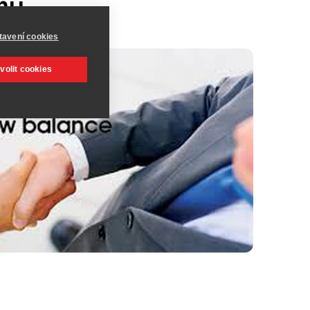
rmu
tavení cookies
volit cookies