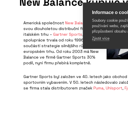
New Balance kupuje v I
Informace o cook
Soubory cookie použ
Americká společnost
New Balance
koupila
používání webu, zajiš
svou dlouholetou distribuční firmu na
přizpůsobení obsahu 
italském trhu –
Gartner Sports
, jejich
Zjistit více
spolupráce trvala od roku 1996. Krok je
součástí strategie silnějšího růstu na
evropském trhu. Od roku 2003 má New
Balance ve firmě Gartner Sports 30%
podíl, nyní firmu přebírá kompletně.
Gartner Sports byl založen ve 40. letech jako obchod 
sportovním vybavením. V 50. letech následovalo zalo
se firma stala distributorem značek
Puma,
Uhlsport
,
F