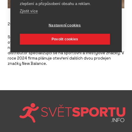
zlepšení a přizpůsobení obsahu a reklam.
Zjistit více
20. března 2024
Nastavení cookies
Společnost
New Balance
vstupuje na kambodžský trh a
Povolit cookies
otevřela 4 nové obchody v Phnompenhu. Provoz prodejen má
na starosti společnost MAP Active Cambodia, dovozce a
distributor specializující se na sportovní a lifestylové značky. V
roce 2024 firma plánuje otevření dalších dvou prodejen
značky New Balance.