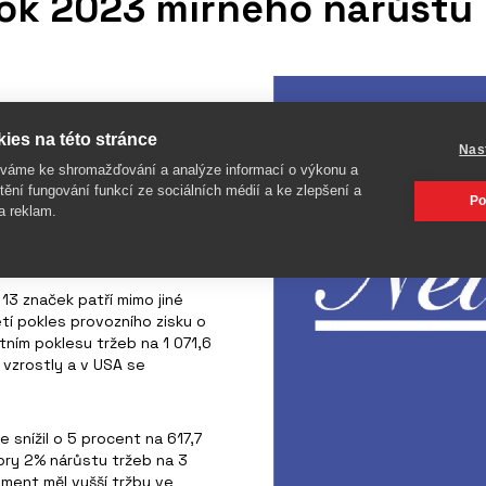
ok 2023 mírného nárůstu 
 působí ve třech
ies na této stránce
Nas
šil o 5 % na 1 577,2 milionu
íváme ke shromažďování a analýze informací o výkonu a
ostly o 2 % na 3 874,6
tění fungování funkcí ze sociálních médií a ke zlepšení a
Po
letí klesl provozní zisk o 5
a reklam.
 eur) při poklesu tržeb o 3
lionu eur).
13 značek patří mimo jiné
etí pokles provozního zisku o
ntním poklesu tržeb na 1 071,6
 vzrostly a v USA se
 snížil o 5 procent na 617,7
dory 2% nárůstu tržeb na 3
gment měl vyšší tržby ve