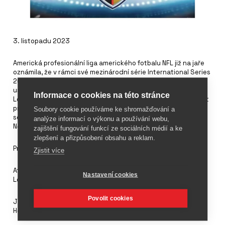
3. listopadu 2023
Americká profesionální liga amerického fotbalu NFL již na jaře
oznámila, že v rámci své mezinárodní série International Series
2023 přesune pět zápasů základní části do Evropy. Ty se
uskuteční v říjnu a listopadu, přičemž tři zápasy se odehrají v
Informace o cookies na této stránce
Londýně a dva v Německu. Německé zápasy budou znamenat
premiéru NFL ve městě Frankfurt. Jeden zápas v minulé
Soubory cookie používáme ke shromažďování a
sezóně, v mnichovské Allianz Areně, byl prvním zápasem ligy v
analýze informací o výkonu a používání webu,
Německu.
zajištění fungování funkcí ze sociálních médií a ke
zlepšení a přizpůsobení obsahu a reklam.
Program plánovaného evropského turné je následující:
Zjistit více
Atlanta Falcons vs. Jacksonville Jaguars (stadion Wembley,
Nastavení cookies
Londýn, 1. října)
Povolit cookies
Jacksonville Jaguars vs. Buffalo Bills (stadion Tottenham
Hotspur, Londýn, 8. října).