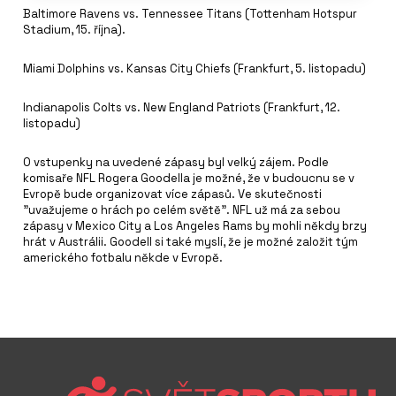
Baltimore Ravens vs. Tennessee Titans (Tottenham Hotspur
Stadium, 15. října).
Miami Dolphins vs. Kansas City Chiefs (Frankfurt, 5. listopadu)
Indianapolis Colts vs. New England Patriots (Frankfurt, 12.
listopadu)
O vstupenky na uvedené zápasy byl velký zájem. Podle
komisaře NFL Rogera Goodella je možné, že v budoucnu se v
Evropě bude organizovat více zápasů. Ve skutečnosti
"uvažujeme o hrách po celém světě". NFL už má za sebou
zápasy v Mexico City a Los Angeles Rams by mohli někdy brzy
hrát v Austrálii. Goodell si také myslí, že je možné založit tým
amerického fotbalu někde v Evropě.